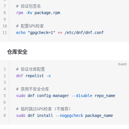
7
# 验证包签名
8
rpm
 -Kv
 package.rpm
9
10
# 配置GPG检查
11
echo
 "gpgcheck=1"
 >>
 /etc/dnf/dnf.conf
仓库安全
bash
1
# 验证仓库配置
2
dnf
 repolist
 -v
3
4
# 禁用不安全仓库
5
sudo
 dnf
 config-manager
 --disable
 repo_name
6
7
# 临时跳过GPG检查 (不推荐)
8
sudo
 dnf
 install
 --nogpgcheck
 package_name