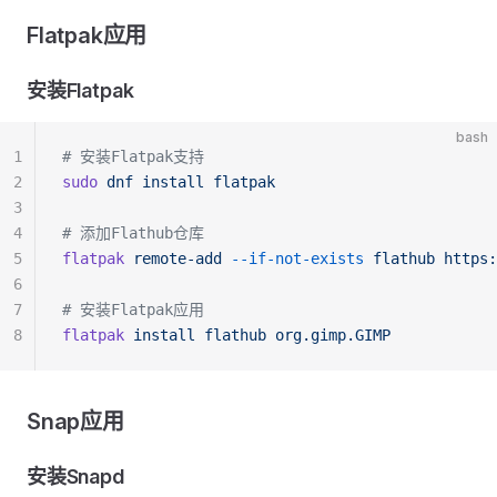
Flatpak应用
安装Flatpak
bash
1
# 安装Flatpak支持
2
sudo
 dnf
 install
 flatpak
3
4
# 添加Flathub仓库
5
flatpak
 remote-add
 --if-not-exists
 flathub
 https:
6
7
# 安装Flatpak应用
8
flatpak
 install
 flathub
 org.gimp.GIMP
Snap应用
安装Snapd