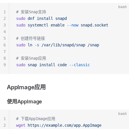
bash
1
# 安装Snap支持
2
sudo
 dnf
 install
 snapd
3
sudo
 systemctl
 enable
 --now
 snapd.socket
4
5
# 创建符号链接
6
sudo
 ln
 -s
 /var/lib/snapd/snap
 /snap
7
8
# 安装Snap应用
9
sudo
 snap
 install
 code
 --classic
AppImage应用
使用AppImage
bash
1
# 下载AppImage应用
2
wget
 https://example.com/app.AppImage