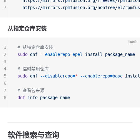
6
  https://mirrors.rpmfusion.org/free/el/rpmfusion
7
  https://mirrors.rpmfusion.org/nonfree/el/rpmfus
从指定仓库安装
bash
1
# 从特定仓库安装
2
sudo
 dnf
 --enablerepo=epel
 install
 package_name
3
4
# 临时禁用仓库
5
sudo
 dnf
 --disablerepo=
*
 --enablerepo=base
 instal
6
7
# 查看包来源
8
dnf
 info
 package_name
软件搜索与查询