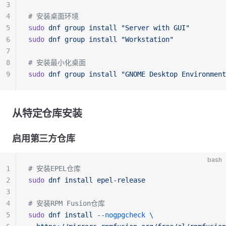
3
4
# 安装桌面环境
5
sudo
 dnf
 group
 install
 "Server with GUI"
6
sudo
 dnf
 group
 install
 "Workstation"
7
8
# 安装最小化桌面
9
sudo
 dnf
 group
 install
 "GNOME Desktop Environment
从特定仓库安装
启用第三方仓库
bash
1
# 安装EPEL仓库
2
sudo
 dnf
 install
 epel-release
3
4
# 安装RPM Fusion仓库
5
sudo
 dnf
 install
 --nogpgcheck
 \