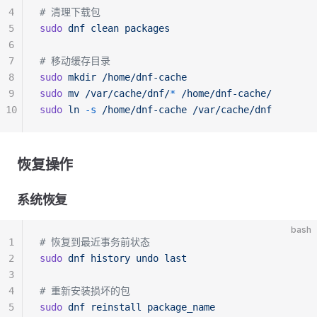
4
# 清理下载包
5
sudo
 dnf
 clean
 packages
6
7
# 移动缓存目录
8
sudo
 mkdir
 /home/dnf-cache
9
sudo
 mv
 /var/cache/dnf/
*
 /home/dnf-cache/
10
sudo
 ln
 -s
 /home/dnf-cache
 /var/cache/dnf
恢复操作
系统恢复
bash
1
# 恢复到最近事务前状态
2
sudo
 dnf
 history
 undo
 last
3
4
# 重新安装损坏的包
5
sudo
 dnf
 reinstall
 package_name