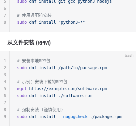
5
sudo
 dnf
 install
 git
 gcc
 python3
 nodejs
6
7
# 使用通配符安装
8
sudo
 dnf
 install
 "python3-*"
从文件安装 (RPM)
bash
1
# 安装本地RPM包
2
sudo
 dnf
 install
 /path/to/package.rpm
3
4
# 示例：安装下载的RPM包
5
wget
 https://example.com/software.rpm
6
sudo
 dnf
 install
 ./software.rpm
7
8
# 强制安装 (谨慎使用)
9
sudo
 dnf
 install
 --nogpgcheck
 ./package.rpm