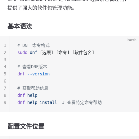
提供了强大的软件包管理功能。
基本语法
bash
1
# DNF 命令格式
2
sudo
 dnf
 [选项] [命令] [软件包名]
3
4
# 查看DNF版本
5
dnf
 --version
6
7
# 获取帮助信息
8
dnf
 help
9
dnf
 help
 install
  # 查看特定命令帮助
配置文件位置