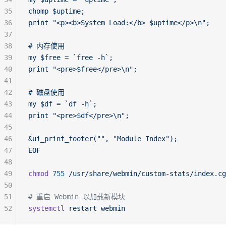
35
chomp $uptime;
36
print "<p><b>System Load:</b> $uptime</p>\n";
37
38
# 内存使用
39
my $free = `free -h`;
40
print "<pre>$free</pre>\n";
41
42
# 磁盘使用
43
my $df = `df -h`;
44
print "<pre>$df</pre>\n";
45
46
&ui_print_footer("", "Module Index");
47
EOF
48
49
chmod
 755
 /usr/share/webmin/custom-stats/index.cg
50
51
# 重启 Webmin 以加载新模块
52
systemctl
 restart
 webmin