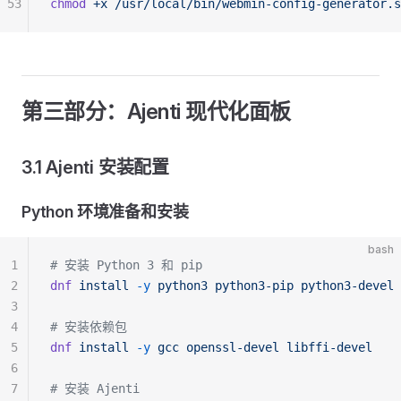
53
chmod
 +x
 /usr/local/bin/webmin-config-generator.s
第三部分：Ajenti 现代化面板
3.1 Ajenti 安装配置
Python 环境准备和安装
bash
1
# 安装 Python 3 和 pip
2
dnf
 install
 -y
 python3
 python3-pip
 python3-devel
3
4
# 安装依赖包
5
dnf
 install
 -y
 gcc
 openssl-devel
 libffi-devel
6
7
# 安装 Ajenti