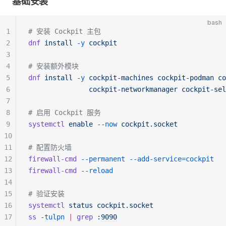
基础安装
bash
1
# 安装 Cockpit 主包
2
dnf
 install
 -y
 cockpit
3
4
# 安装额外模块
5
dnf
 install
 -y
 cockpit-machines
 cockpit-podman
 co
6
               cockpit-networkmanager
 cockpit-sel
7
8
# 启用 Cockpit 服务
9
systemctl
 enable
 --now
 cockpit.socket
10
11
# 配置防火墙
12
firewall-cmd
 --permanent
 --add-service=cockpit
13
firewall-cmd
 --reload
14
15
# 验证安装
16
systemctl
 status
 cockpit.socket
17
ss
 -tulpn
 |
 grep
 :9090