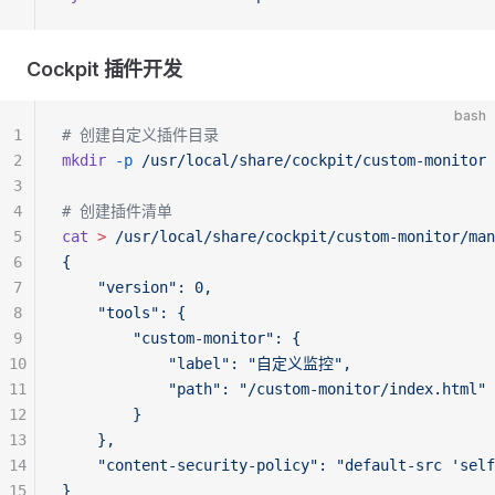
Cockpit 插件开发
bash
1
# 创建自定义插件目录
2
mkdir
 -p
 /usr/local/share/cockpit/custom-monitor
3
4
# 创建插件清单
5
cat
 >
 /usr/local/share/cockpit/custom-monitor/man
6
{
7
    "version": 0,
8
    "tools": {
9
        "custom-monitor": {
10
            "label": "自定义监控",
11
            "path": "/custom-monitor/index.html"
12
        }
13
    },
14
    "content-security-policy": "default-src 'self
15
}