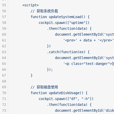
55
    <script>
56
        // 获取系统负载
57
        function updateSystemLoad() {
58
            cockpit.spawn(["uptime"])
59
                .then(function(data) {
60
                    document.getElementById('syst
61
                        '<pre>' + data + '</pre>'
62
                })
63
                .catch(function(ex) {
64
                    document.getElementById('syst
65
                        '<p class="text-danger
66
                });
67
        }
68
69
        // 获取磁盘使用
70
        function updateDiskUsage() {
71
            cockpit.spawn(["df", "-h"])
72
                .then(function(data) {
73
                    document.getElementById('disk