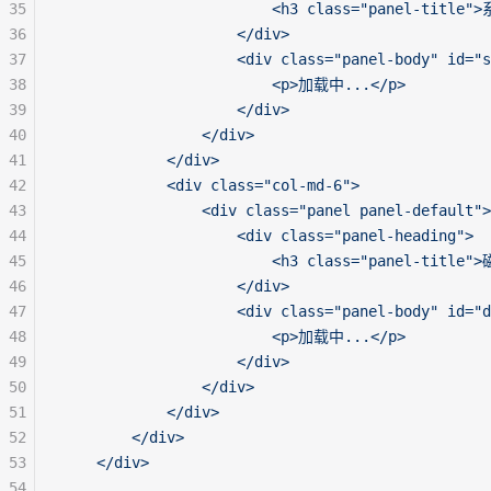
35
                        <h3 class="panel-title
36
                    </div>
37
                    <div class="panel-body" id="s
38
                        <p>加载中...</p>
39
                    </div>
40
                </div>
41
            </div>
42
            <div class="col-md-6">
43
                <div class="panel panel-default">
44
                    <div class="panel-heading">
45
                        <h3 class="panel-title
46
                    </div>
47
                    <div class="panel-body" id="d
48
                        <p>加载中...</p>
49
                    </div>
50
                </div>
51
            </div>
52
        </div>
53
    </div>
54