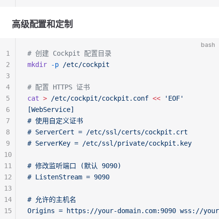
高级配置和定制
bash
1
# 创建 Cockpit 配置目录
2
mkdir
 -p
 /etc/cockpit
3
4
# 配置 HTTPS 证书
5
cat
 >
 /etc/cockpit/cockpit.conf
 <<
 'EOF'
6
[WebService]
7
# 使用自定义证书
8
# ServerCert = /etc/ssl/certs/cockpit.crt
9
# ServerKey = /etc/ssl/private/cockpit.key
10
11
# 修改监听端口 (默认 9090)
12
# ListenStream = 9090
13
14
# 允许的主机名
15
Origins = https://your-domain.com:9090 wss://your