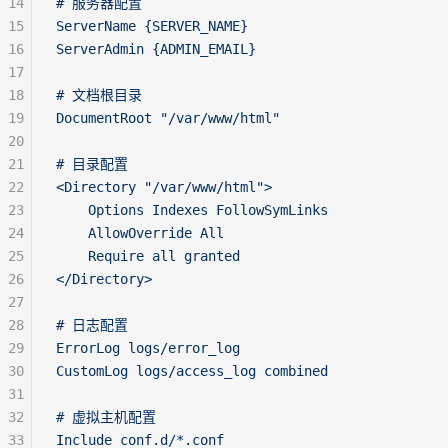
14
# 服务器配置
15
ServerName {SERVER_NAME}
16
ServerAdmin {ADMIN_EMAIL}
17
18
# 文档根目录
19
DocumentRoot "/var/www/html"
20
21
# 目录配置
22
<Directory "/var/www/html">
23
    Options Indexes FollowSymLinks
24
    AllowOverride All
25
    Require all granted
26
</Directory>
27
28
# 日志配置
29
ErrorLog logs/error_log
30
CustomLog logs/access_log combined
31
32
# 虚拟主机配置
33
Include conf.d/*.conf