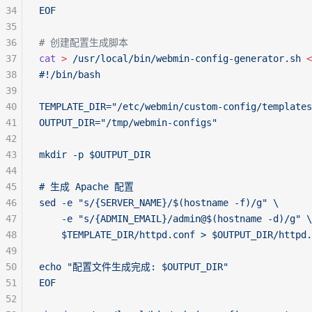
34
EOF
35
36
# 创建配置生成脚本
37
cat
 >
 /usr/local/bin/webmin-config-generator.sh
 <
38
#!/bin/bash
39
40
TEMPLATE_DIR="/etc/webmin/custom-config/templates
41
OUTPUT_DIR="/tmp/webmin-configs"
42
43
mkdir -p $OUTPUT_DIR
44
45
# 生成 Apache 配置
46
sed -e "s/{SERVER_NAME}/$(hostname -f)/g" \
47
    -e "s/{ADMIN_EMAIL}/admin@$(hostname -d)/g" \
48
    $TEMPLATE_DIR/httpd.conf > $OUTPUT_DIR/httpd.
49
50
echo "配置文件生成完成: $OUTPUT_DIR"
51
EOF
52