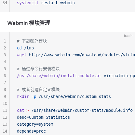
34
systemctl
 restart
 webmin
Webmin 模块管理
bash
1
# 下载额外模块
2
cd
 /tmp
3
wget
 http://www.webmin.com/download/modules/virtu
4
5
# 通过命令行安装模块
6
/usr/share/webmin/install-module.pl
 virtualmin-gp
7
8
# 或者创建自定义模块
9
mkdir
 -p
 /usr/share/webmin/custom-stats
10
11
cat
 >
 /usr/share/webmin/custom-stats/module.info
 
12
desc=Custom Statistics
13
category=system
14
depends=proc