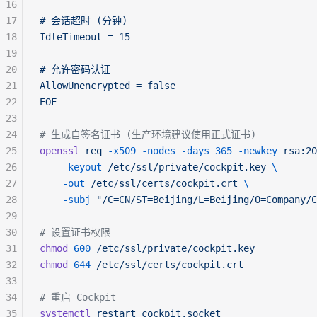
16
17
# 会话超时 (分钟)
18
IdleTimeout = 15
19
20
# 允许密码认证
21
AllowUnencrypted = false
22
EOF
23
24
# 生成自签名证书 (生产环境建议使用正式证书)
25
openssl
 req
 -x509
 -nodes
 -days
 365
 -newkey
 rsa:20
26
    -keyout
 /etc/ssl/private/cockpit.key
 \
27
    -out
 /etc/ssl/certs/cockpit.crt
 \
28
    -subj
 "/C=CN/ST=Beijing/L=Beijing/O=Company/C
29
30
# 设置证书权限
31
chmod
 600
 /etc/ssl/private/cockpit.key
32
chmod
 644
 /etc/ssl/certs/cockpit.crt
33
34
# 重启 Cockpit
35
systemctl
 restart
 cockpit.socket