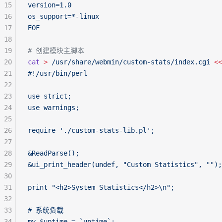
15
version=1.0
16
os_support=*-linux
17
EOF
18
19
# 创建模块主脚本
20
cat
 >
 /usr/share/webmin/custom-stats/index.cgi
 <<
21
#!/usr/bin/perl
22
23
use strict;
24
use warnings;
25
26
require './custom-stats-lib.pl';
27
28
&ReadParse();
29
&ui_print_header(undef, "Custom Statistics", "");
30
31
print "<h2>System Statistics</h2>\n";
32
33
# 系统负载
34
my $uptime = `uptime`;