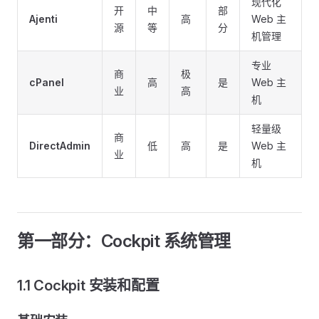
现代化
开
中
部
Ajenti
高
Web 主
源
等
分
机管理
专业
商
极
cPanel
高
是
Web 主
业
高
机
轻量级
商
DirectAdmin
低
高
是
Web 主
业
机
第一部分：Cockpit 系统管理
1.1 Cockpit 安装和配置