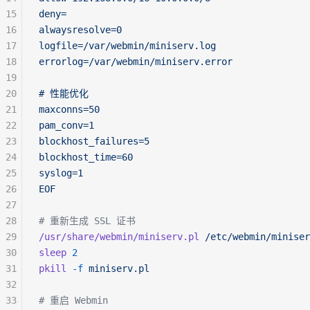
15
deny=
16
alwaysresolve=0
17
logfile=/var/webmin/miniserv.log
18
errorlog=/var/webmin/miniserv.error
19
20
# 性能优化
21
maxconns=50
22
pam_conv=1
23
blockhost_failures=5
24
blockhost_time=60
25
syslog=1
26
EOF
27
28
# 重新生成 SSL 证书
29
/usr/share/webmin/miniserv.pl
 /etc/webmin/miniser
30
sleep
 2
31
pkill
 -f
 miniserv.pl
32
33
# 重启 Webmin