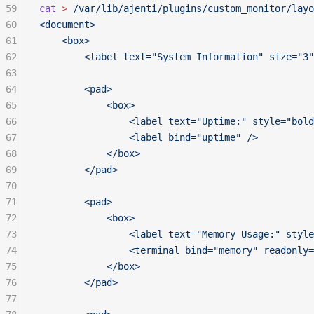
59
cat
 >
 /var/lib/ajenti/plugins/custom_monitor/layo
60
<document>
61
    <box>
62
        <label text="System Information" size="3"
63
64
        <pad>
65
            <box>
66
                <label text="Uptime:" style="bold
67
                <label bind="uptime" />
68
            </box>
69
        </pad>
70
71
        <pad>
72
            <box>
73
                <label text="Memory Usage:" style
74
                <terminal bind="memory" readonly=
75
            </box>
76
        </pad>
77