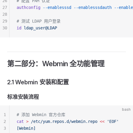
26
# 配置 PAM 认证
27
authconfig
 --enablesssd
 --enablesssdauth
 --enable
28
29
# 测试 LDAP 用户登录
30
id
 ldap_user@LDAP
第二部分：Webmin 全功能管理
2.1 Webmin 安装和配置
标准安装流程
bash
1
# 添加 Webmin 官方仓库
2
cat
 >
 /etc/yum.repos.d/webmin.repo
 <<
 'EOF'
3
[Webmin]