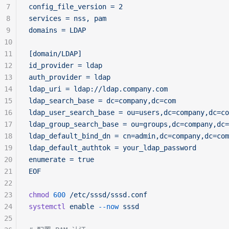
7
config_file_version = 2
8
services = nss, pam
9
domains = LDAP
10
11
[domain/LDAP]
12
id_provider = ldap
13
auth_provider = ldap
14
ldap_uri = ldap://ldap.company.com
15
ldap_search_base = dc=company,dc=com
16
ldap_user_search_base = ou=users,dc=company,dc=co
17
ldap_group_search_base = ou=groups,dc=company,dc=
18
ldap_default_bind_dn = cn=admin,dc=company,dc=com
19
ldap_default_authtok = your_ldap_password
20
enumerate = true
21
EOF
22
23
chmod
 600
 /etc/sssd/sssd.conf
24
systemctl
 enable
 --now
 sssd
25