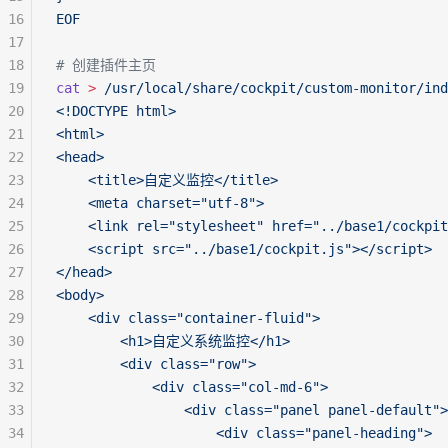
16
EOF
17
18
# 创建插件主页
19
cat
 >
 /usr/local/share/cockpit/custom-monitor/ind
20
<!DOCTYPE html>
21
<html>
22
<head>
23
    <title>自定义监控</title>
24
    <meta charset="utf-8">
25
    <link rel="stylesheet" href="../base1/cockpit
26
    <script src="../base1/cockpit.js"></script>
27
</head>
28
<body>
29
    <div class="container-fluid">
30
        <h1>自定义系统监控</h1>
31
        <div class="row">
32
            <div class="col-md-6">
33
                <div class="panel panel-default">
34
                    <div class="panel-heading">