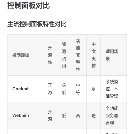
控制面板对比
主流控制面板特性对比
功
资
中
开
能
源
文
适用场
控制面板
源
完
占
支
景
性
整
用
持
性
系统监
开
极
中
Cockpit
是
控、基
源
低
等
础管理
全功能
开
Webmin
低
高
是
服务器
源
管理