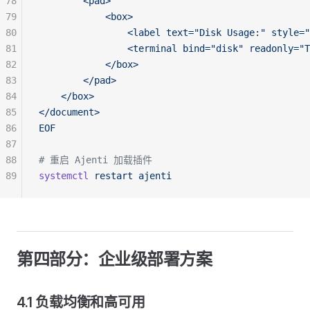
78
        <pad>
79
            <box>
80
                <label text="Disk Usage:" style="
81
                <terminal bind="disk" readonly="T
82
            </box>
83
        </pad>
84
    </box>
85
</document>
86
EOF
87
88
# 重启 Ajenti 加载插件
89
systemctl
 restart
 ajenti
第四部分：企业级部署方案
4.1 负载均衡和高可用