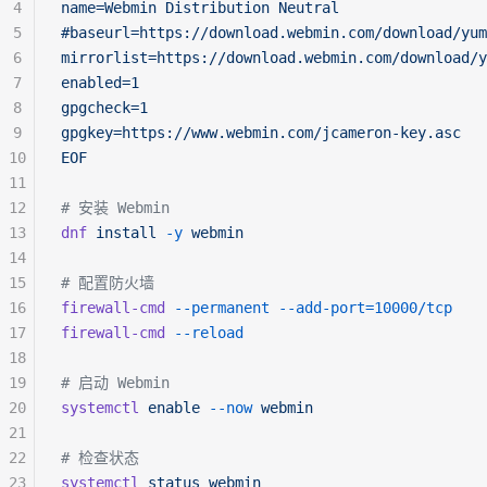
4
name=Webmin Distribution Neutral
5
#baseurl=https://download.webmin.com/download/yum
6
mirrorlist=https://download.webmin.com/download/y
7
enabled=1
8
gpgcheck=1
9
gpgkey=https://www.webmin.com/jcameron-key.asc
10
EOF
11
12
# 安装 Webmin
13
dnf
 install
 -y
 webmin
14
15
# 配置防火墙
16
firewall-cmd
 --permanent
 --add-port=10000/tcp
17
firewall-cmd
 --reload
18
19
# 启动 Webmin
20
systemctl
 enable
 --now
 webmin
21
22
# 检查状态
23
systemctl
 status
 webmin