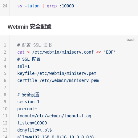
24
ss
 -tulpn
 |
 grep
 :10000
Webmin 安全配置
bash
1
# 配置 SSL 证书
2
cat
 >
 /etc/webmin/miniserv.conf
 <<
 'EOF'
3
# SSL 配置
4
ssl=1
5
keyfile=/etc/webmin/miniserv.pem
6
certfile=/etc/webmin/miniserv.pem
7
8
# 安全设置
9
session=1
10
preroot=
11
logout=/etc/webmin/logout-flag
12
listen=10000
13
denyfile=\.pl$
14
allow=192.168.0.0/16 10.0.0.0/8