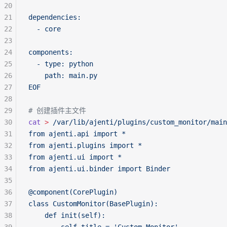
20
21
dependencies:
22
  - core
23
24
components:
25
  - type: python
26
    path: main.py
27
EOF
28
29
# 创建插件主文件
30
cat
 >
 /var/lib/ajenti/plugins/custom_monitor/main
31
from ajenti.api import *
32
from ajenti.plugins import *
33
from ajenti.ui import *
34
from ajenti.ui.binder import Binder
35
36
@component(CorePlugin)
37
class CustomMonitor(BasePlugin):
38
    def init(self):