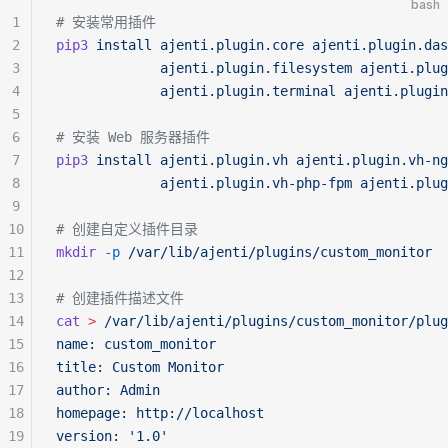
bash
1
# 安装常用插件
2
pip3
 install
 ajenti.plugin.core
 ajenti.plugin.das
3
             ajenti.plugin.filesystem
 ajenti.plug
4
             ajenti.plugin.terminal
 ajenti.plugin
5
6
# 安装 Web 服务器插件
7
pip3
 install
 ajenti.plugin.vh
 ajenti.plugin.vh-ng
8
             ajenti.plugin.vh-php-fpm
 ajenti.plug
9
10
# 创建自定义插件目录
11
mkdir
 -p
 /var/lib/ajenti/plugins/custom_monitor
12
13
# 创建插件描述文件
14
cat
 >
 /var/lib/ajenti/plugins/custom_monitor/plug
15
name: custom_monitor
16
title: Custom Monitor
17
author: Admin
18
homepage: http://localhost
19
version: '1.0'