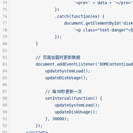
74
                        '<pre>' + data + '</pre>'
75
                })
76
                .catch(function(ex) {
77
                    document.getElementById('disk
78
                        '<p class="text-danger
79
                });
80
        }
81
82
        // 页面加载时更新数据
83
        document.addEventListener('DOMContentLoad
84
            updateSystemLoad();
85
            updateDiskUsage();
86
87
            // 每30秒更新一次
88
            setInterval(function() {
89
                updateSystemLoad();
90
                updateDiskUsage();
91
            }, 30000);
92
        });
93
    </script>