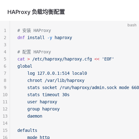
HAProxy 负载均衡配置
bash
1
# 安装 HAProxy
2
dnf
 install
 -y
 haproxy
3
4
# 配置 HAProxy
5
cat
 >
 /etc/haproxy/haproxy.cfg
 <<
 'EOF'
6
global
7
    log 127.0.0.1:514 local0
8
    chroot /var/lib/haproxy
9
    stats socket /run/haproxy/admin.sock mode 660
10
    stats timeout 30s
11
    user haproxy
12
    group haproxy
13
    daemon
14
15
defaults
16
    mode http