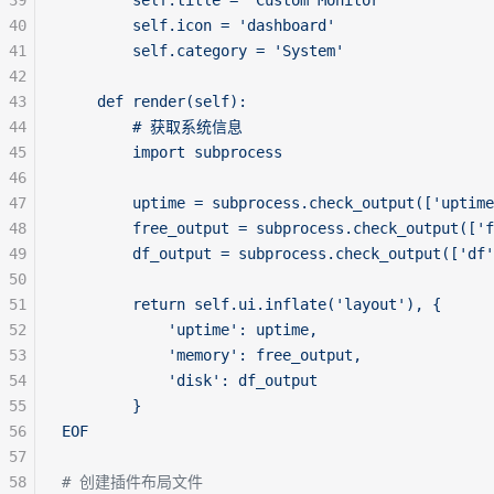
39
        self.title = 'Custom Monitor'
40
        self.icon = 'dashboard'
41
        self.category = 'System'
42
43
    def render(self):
44
        # 获取系统信息
45
        import subprocess
46
47
        uptime = subprocess.check_output(['uptime
48
        free_output = subprocess.check_output(['f
49
        df_output = subprocess.check_output(['df'
50
51
        return self.ui.inflate('layout'), {
52
            'uptime': uptime,
53
            'memory': free_output,
54
            'disk': df_output
55
        }
56
EOF
57
58
# 创建插件布局文件