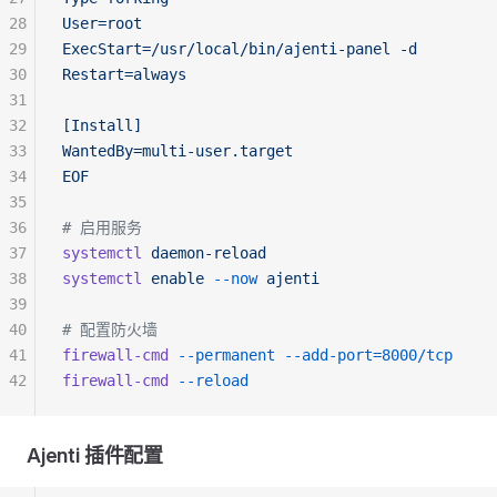
28
User=root
29
ExecStart=/usr/local/bin/ajenti-panel -d
30
Restart=always
31
32
[Install]
33
WantedBy=multi-user.target
34
EOF
35
36
# 启用服务
37
systemctl
 daemon-reload
38
systemctl
 enable
 --now
 ajenti
39
40
# 配置防火墙
41
firewall-cmd
 --permanent
 --add-port=8000/tcp
42
firewall-cmd
 --reload
Ajenti 插件配置