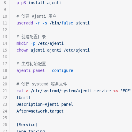
8
pip3
 install
 ajenti
9
10
# 创建 Ajenti 用户
11
useradd
 -r
 -s
 /bin/
false
 ajenti
12
13
# 创建配置目录
14
mkdir
 -p
 /etc/ajenti
15
chown
 ajenti:ajenti
 /etc/ajenti
16
17
# 生成初始配置
18
ajenti-panel
 --configure
19
20
# 创建 systemd 服务文件
21
cat
 >
 /etc/systemd/system/ajenti.service
 <<
 'EOF'
22
[Unit]
23
Description=Ajenti panel
24
After=network.target
25
26
[Service]
27
Type=forking