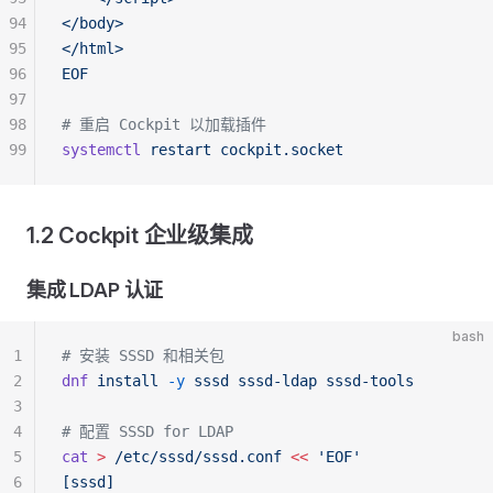
94
</body>
95
</html>
96
EOF
97
98
# 重启 Cockpit 以加载插件
99
systemctl
 restart
 cockpit.socket
1.2 Cockpit 企业级集成
集成 LDAP 认证
bash
1
# 安装 SSSD 和相关包
2
dnf
 install
 -y
 sssd
 sssd-ldap
 sssd-tools
3
4
# 配置 SSSD for LDAP
5
cat
 >
 /etc/sssd/sssd.conf
 <<
 'EOF'
6
[sssd]