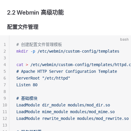
2.2 Webmin 高级功能
配置文件管理
bash
1
# 创建配置文件管理模板
2
mkdir
 -p
 /etc/webmin/custom-config/templates
3
4
cat
 >
 /etc/webmin/custom-config/templates/httpd.c
5
# Apache HTTP Server Configuration Template
6
ServerRoot "/etc/httpd"
7
Listen 80
8
9
# 基础模块
10
LoadModule dir_module modules/mod_dir.so
11
LoadModule mime_module modules/mod_mime.so
12
LoadModule rewrite_module modules/mod_rewrite.so
13