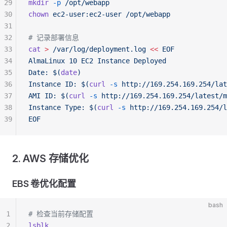
29
mkdir
 -p
 /opt/webapp
30
chown
 ec2-user:ec2-user
 /opt/webapp
31
32
# 记录部署信息
33
cat
 >
 /var/log/deployment.log
 <<
 EOF
34
AlmaLinux 10 EC2 Instance Deployed
35
Date: $(
date
)
36
Instance ID: $(
curl
 -s
 http://169.254.169.254/lat
37
AMI ID: $(
curl
 -s
 http://169.254.169.254/latest/m
38
Instance Type: $(
curl
 -s
 http://169.254.169.254/l
39
EOF
2. AWS 存储优化
EBS 卷优化配置
bash
1
# 检查当前存储配置
2
lsblk