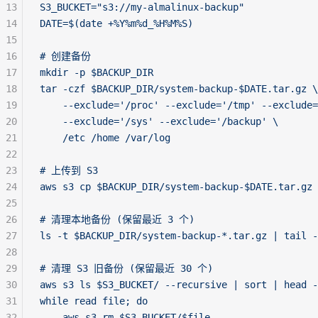
13
S3_BUCKET="s3://my-almalinux-backup"
14
DATE=$(date +%Y%m%d_%H%M%S)
15
16
# 创建备份
17
mkdir -p $BACKUP_DIR
18
tar -czf $BACKUP_DIR/system-backup-$DATE.tar.gz \
19
    --exclude='/proc' --exclude='/tmp' --exclude=
20
    --exclude='/sys' --exclude='/backup' \
21
    /etc /home /var/log
22
23
# 上传到 S3
24
aws s3 cp $BACKUP_DIR/system-backup-$DATE.tar.gz 
25
26
# 清理本地备份 (保留最近 3 个)
27
ls -t $BACKUP_DIR/system-backup-*.tar.gz | tail -
28
29
# 清理 S3 旧备份 (保留最近 30 个)
30
aws s3 ls $S3_BUCKET/ --recursive | sort | head -
31
while read file; do
32
    aws s3 rm $S3_BUCKET/$file