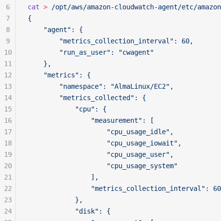
6
cat
 >
 /opt/aws/amazon-cloudwatch-agent/etc/amazon
7
{
8
    "agent": {
9
        "metrics_collection_interval": 60,
10
        "run_as_user": "cwagent"
11
    },
12
    "metrics": {
13
        "namespace": "AlmaLinux/EC2",
14
        "metrics_collected": {
15
            "cpu": {
16
                "measurement": [
17
                    "cpu_usage_idle",
18
                    "cpu_usage_iowait",
19
                    "cpu_usage_user",
20
                    "cpu_usage_system"
21
                ],
22
                "metrics_collection_interval": 60
23
            },
24
            "disk": {