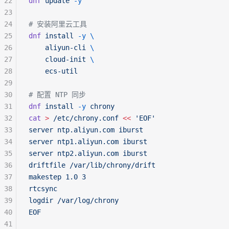
22
dnf
 update
 -y
23
24
# 安装阿里云工具
25
dnf
 install
 -y
 \
26
    aliyun-cli
 \
27
    cloud-init
 \
28
    ecs-util
29
30
# 配置 NTP 同步
31
dnf
 install
 -y
 chrony
32
cat
 >
 /etc/chrony.conf
 <<
 'EOF'
33
server ntp.aliyun.com iburst
34
server ntp1.aliyun.com iburst
35
server ntp2.aliyun.com iburst
36
driftfile /var/lib/chrony/drift
37
makestep 1.0 3
38
rtcsync
39
logdir /var/log/chrony
40
EOF
41