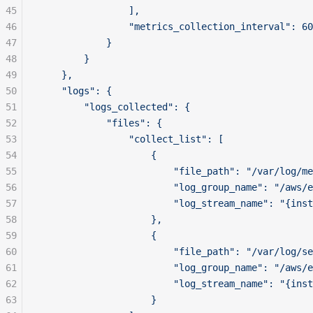
45
                ],
46
                "metrics_collection_interval": 60
47
            }
48
        }
49
    },
50
    "logs": {
51
        "logs_collected": {
52
            "files": {
53
                "collect_list": [
54
                    {
55
                        "file_path": "/var/log/me
56
                        "log_group_name": "/aws/e
57
                        "log_stream_name": "{inst
58
                    },
59
                    {
60
                        "file_path": "/var/log/se
61
                        "log_group_name": "/aws/e
62
                        "log_stream_name": "{inst
63
                    }