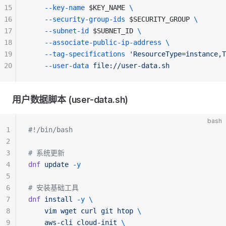
15
    --key-name
 $KEY_NAME 
\
16
    --security-group-ids
 $SECURITY_GROUP 
\
17
    --subnet-id
 $SUBNET_ID 
\
18
    --associate-public-ip-address
 \
19
    --tag-specifications
 'ResourceType=instance,T
20
    --user-data
 file://user-data.sh
用户数据脚本 (user-data.sh)
bash
1
#!/bin/bash
2
3
# 系统更新
4
dnf
 update
 -y
5
6
# 安装基础工具
7
dnf
 install
 -y
 \
8
    vim
 wget
 curl
 git
 htop
 \
9
    aws-cli
 cloud-init
 \