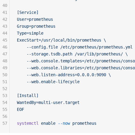
40
41
[Service]
42
User=prometheus
43
Group=prometheus
44
Type=simple
45
ExecStart=/usr/local/bin/prometheus \
46
    --config.file /etc/prometheus/prometheus.yml 
47
    --storage.tsdb.path /var/lib/prometheus/ \
48
    --web.console.templates=/etc/prometheus/conso
49
    --web.console.libraries=/etc/prometheus/conso
50
    --web.listen-address=0.0.0.0:9090 \
51
    --web.enable-lifecycle
52
53
[Install]
54
WantedBy=multi-user.target
55
EOF
56
57
systemctl
 enable
 --now
 prometheus