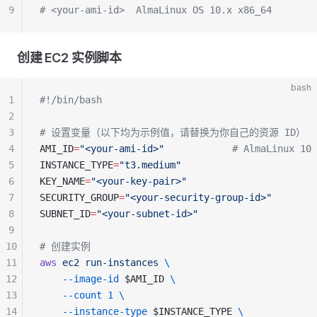
9
# <your-ami-id>  AlmaLinux OS 10.x x86_64
创建 EC2 实例脚本
bash
1
#!/bin/bash
2
3
# 设置变量（以下均为示例值，请替换为你自己的资源 ID）
4
AMI_ID
=
"<your-ami-id>"
            # AlmaLinux 10 
5
INSTANCE_TYPE
=
"t3.medium"
6
KEY_NAME
=
"<your-key-pair>"
7
SECURITY_GROUP
=
"<your-security-group-id>"
8
SUBNET_ID
=
"<your-subnet-id>"
9
10
# 创建实例
11
aws
 ec2
 run-instances
 \
12
    --image-id
 $AMI_ID 
\
13
    --count
 1
 \
14
    --instance-type
 $INSTANCE_TYPE 
\