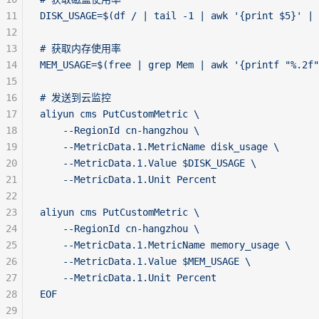
11
DISK_USAGE=$(df / | tail -1 | awk '{print $5}' | 
12
13
# 获取内存使用率
14
MEM_USAGE=$(free | grep Mem | awk '{printf "%.2f"
15
16
# 发送到云监控
17
aliyun cms PutCustomMetric \
18
    --RegionId cn-hangzhou \
19
    --MetricData.1.MetricName disk_usage \
20
    --MetricData.1.Value $DISK_USAGE \
21
    --MetricData.1.Unit Percent
22
23
aliyun cms PutCustomMetric \
24
    --RegionId cn-hangzhou \
25
    --MetricData.1.MetricName memory_usage \
26
    --MetricData.1.Value $MEM_USAGE \
27
    --MetricData.1.Unit Percent
28
EOF
29