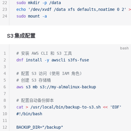
22
sudo
 mkdir
 -p
 /data
23
echo
 '/dev/xvdf /data xfs defaults,noatime 0 2'
 >
24
sudo
 mount
 -a
S3 集成配置
bash
1
# 安装 AWS CLI 和 S3 工具
2
dnf
 install
 -y
 awscli
 s3fs-fuse
3
4
# 配置 S3 访问 (使用 IAM 角色)
5
# 创建 S3 存储桶
6
aws
 s3
 mb
 s3://my-almalinux-backup
7
8
# 配置自动备份脚本
9
cat
 >
 /usr/local/bin/backup-to-s3.sh
 <<
 'EOF'
10
#!/bin/bash
11
12
BACKUP_DIR="/backup"