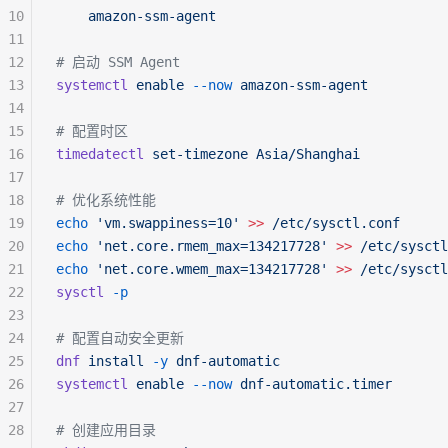
10
    amazon-ssm-agent
11
12
# 启动 SSM Agent
13
systemctl
 enable
 --now
 amazon-ssm-agent
14
15
# 配置时区
16
timedatectl
 set-timezone
 Asia/Shanghai
17
18
# 优化系统性能
19
echo
 'vm.swappiness=10'
 >>
 /etc/sysctl.conf
20
echo
 'net.core.rmem_max=134217728'
 >>
 /etc/sysctl
21
echo
 'net.core.wmem_max=134217728'
 >>
 /etc/sysctl
22
sysctl
 -p
23
24
# 配置自动安全更新
25
dnf
 install
 -y
 dnf-automatic
26
systemctl
 enable
 --now
 dnf-automatic.timer
27
28
# 创建应用目录