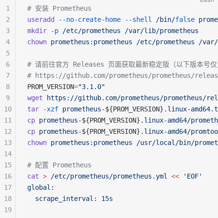
1
# 安装 Prometheus
2
useradd
 --no-create-home
 --shell
 /bin/
false
 prome
3
mkdir
 -p
 /etc/prometheus
 /var/lib/prometheus
4
chown
 prometheus:prometheus
 /etc/prometheus
 /var/
5
6
# 请前往官方 Releases 页面获取最新稳定版（以下版本
7
# https://github.com/prometheus/prometheus/releas
8
PROM_VERSION
=
"3.1.0"
9
wget
 https://github.com/prometheus/prometheus/rel
10
tar
 -xzf
 prometheus-
${PROM_VERSION}
.linux-amd64.t
11
cp
 prometheus-
${PROM_VERSION}
.linux-amd64/prometh
12
cp
 prometheus-
${PROM_VERSION}
.linux-amd64/promtoo
13
chown
 prometheus:prometheus
 /usr/local/bin/promet
14
15
# 配置 Prometheus
16
cat
 >
 /etc/prometheus/prometheus.yml
 <<
 'EOF'
17
global:
18
  scrape_interval: 15s
19