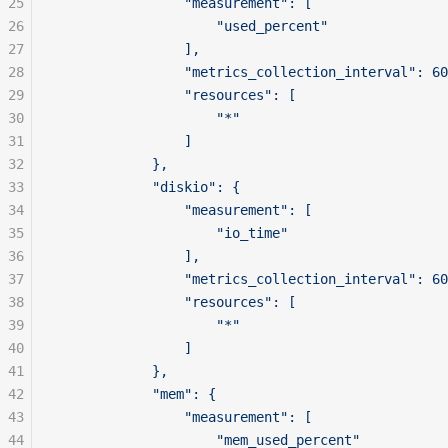
25
                "measurement": [
26
                    "used_percent"
27
                ],
28
                "metrics_collection_interval": 60
29
                "resources": [
30
                    "*"
31
                ]
32
            },
33
            "diskio": {
34
                "measurement": [
35
                    "io_time"
36
                ],
37
                "metrics_collection_interval": 60
38
                "resources": [
39
                    "*"
40
                ]
41
            },
42
            "mem": {
43
                "measurement": [
44
                    "mem_used_percent"