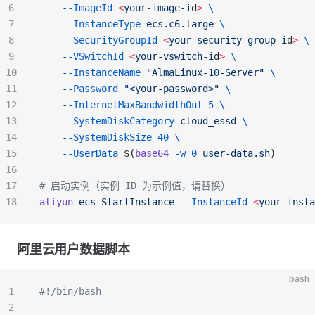
6
    --ImageId
 <
your-image-i
d
>
 \
7
    --InstanceType
 ecs.c6.large
 \
8
    --SecurityGroupId
 <
your-security-group-i
d
>
 \
9
    --VSwitchId
 <
your-vswitch-i
d
>
 \
10
    --InstanceName
 "AlmaLinux-10-Server"
 \
11
    --Password
 "<your-password>"
 \
12
    --InternetMaxBandwidthOut
 5
 \
13
    --SystemDiskCategory
 cloud_essd
 \
14
    --SystemDiskSize
 40
 \
15
    --UserData
 $(
base64
 -w
 0
 user-data.sh
)
16
17
# 启动实例（实例 ID 为示例值，请替换）
18
aliyun
 ecs
 StartInstance
 --InstanceId
 <
your-insta
阿里云用户数据脚本
bash
1
#!/bin/bash
2