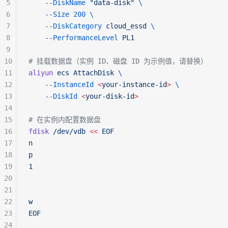
5
    --DiskName
 "data-disk"
 \
6
    --Size
 200
 \
7
    --DiskCategory
 cloud_essd
 \
8
    --PerformanceLevel
 PL1
9
10
# 挂载数据盘（实例 ID、磁盘 ID 为示例值，请替换）
11
aliyun
 ecs
 AttachDisk
 \
12
    --InstanceId
 <
your-instance-i
d
>
 \
13
    --DiskId
 <
your-disk-i
d
>
14
15
# 在实例内配置数据盘
16
fdisk
 /dev/vdb
 <<
 EOF
17
n
18
p
19
1
20
21
22
w
23
EOF
24