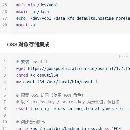
25
mkfs.xfs
 /dev/vdb1
26
mkdir
 -p
 /data
27
echo
 '/dev/vdb1 /data xfs defaults,noatime,norela
28
mount
 -a
OSS 对象存储集成
bash
1
# 安装 ossutil
2
wget
 https://gosspublic.alicdn.com/ossutil/1.7.15
3
chmod
 +x
 ossutil64
4
mv
 ossutil64
 /usr/local/bin/ossutil
5
6
# 配置 OSS 访问 (使用 RAM 角色)
7
# 以下 access-key / secret-key 为示例值，请替换
8
ossutil
 config
 -e
 oss-cn-hangzhou.aliyuncs.com
 -i
9
10
# 创建备份脚本
11
cat
 >
 /usr/local/bin/backup-to-oss.sh
 <<
 'EOF'