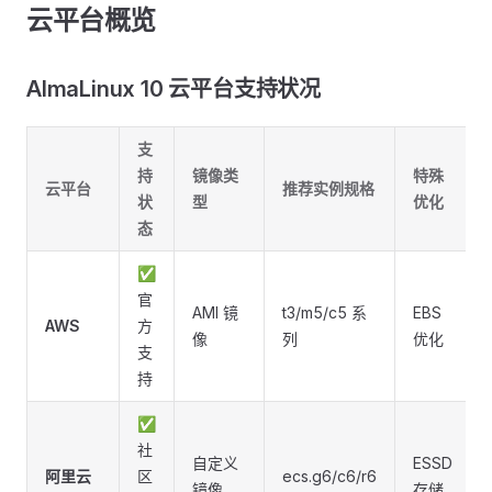
云平台概览
AlmaLinux 10 云平台支持状况
支
持
镜像类
特殊
云平台
推荐实例规格
状
型
优化
态
✅
官
AMI 镜
t3/m5/c5 系
EBS
AWS
方
像
列
优化
支
持
✅
社
自定义
ESSD
阿里云
区
ecs.g6/c6/r6
镜像
存储