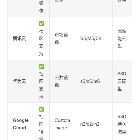
镜
像
✅
社
高性
市场镜
腾讯云
区
S5/M5/C4
能云
像
支
盘
持
✅
社
SSD
公共镜
华为云
区
s6/c6/m6
云硬
像
支
盘
持
✅
社
SSD
Google
Custom
区
n2/c2/m2
持久
Cloud
Image
镜
磁盘
像