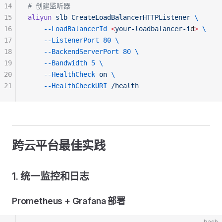
14
# 创建监听器
15
aliyun
 slb
 CreateLoadBalancerHTTPListener
 \
16
    --LoadBalancerId
 <
your-loadbalancer-i
d
>
 \
17
    --ListenerPort
 80
 \
18
    --BackendServerPort
 80
 \
19
    --Bandwidth
 5
 \
20
    --HealthCheck
 on
 \
21
    --HealthCheckURI
 /health
跨云平台最佳实践
1. 统一监控和日志
Prometheus + Grafana 部署
bash