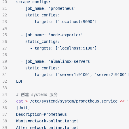
20
scrape_configs:
21
  - job_name: 'prometheus'
22
    static_configs:
23
      - targets: ['localhost:9090']
24
25
  - job_name: 'node-exporter'
26
    static_configs:
27
      - targets: ['localhost:9100']
28
29
  - job_name: 'almalinux-servers'
30
    static_configs:
31
      - targets: ['server1:9100', 'server2:9100']
32
EOF
33
34
# 创建 systemd 服务
35
cat
 >
 /etc/systemd/system/prometheus.service
 <<
 '
36
[Unit]
37
Description=Prometheus
38
Wants=network-online.target
39
After=network-online.target