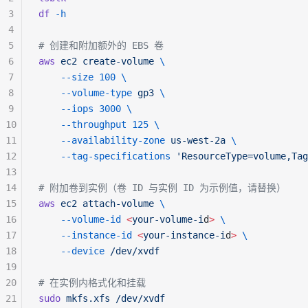
3
df
 -h
4
5
# 创建和附加额外的 EBS 卷
6
aws
 ec2
 create-volume
 \
7
    --size
 100
 \
8
    --volume-type
 gp3
 \
9
    --iops
 3000
 \
10
    --throughput
 125
 \
11
    --availability-zone
 us-west-2a
 \
12
    --tag-specifications
 'ResourceType=volume,Tag
13
14
# 附加卷到实例（卷 ID 与实例 ID 为示例值，请替换）
15
aws
 ec2
 attach-volume
 \
16
    --volume-id
 <
your-volume-i
d
>
 \
17
    --instance-id
 <
your-instance-i
d
>
 \
18
    --device
 /dev/xvdf
19
20
# 在实例内格式化和挂载
21
sudo
 mkfs.xfs
 /dev/xvdf