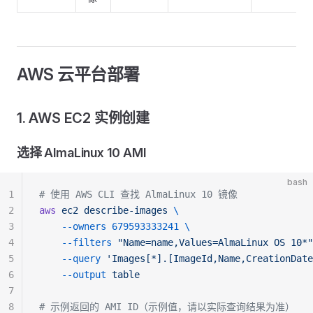
AWS 云平台部署
1. AWS EC2 实例创建
选择 AlmaLinux 10 AMI
bash
1
# 使用 AWS CLI 查找 AlmaLinux 10 镜像
2
aws
 ec2
 describe-images
 \
3
    --owners
 679593333241
 \
4
    --filters
 "Name=name,Values=AlmaLinux OS 10*"
5
    --query
 'Images[*].[ImageId,Name,CreationDate
6
    --output
 table
7
8
# 示例返回的 AMI ID（示例值，请以实际查询结果为准）