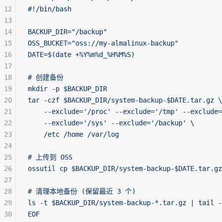
12
#!/bin/bash
13
14
BACKUP_DIR="/backup"
15
OSS_BUCKET="oss://my-almalinux-backup"
16
DATE=$(date +%Y%m%d_%H%M%S)
17
18
# 创建备份
19
mkdir -p $BACKUP_DIR
20
tar -czf $BACKUP_DIR/system-backup-$DATE.tar.gz \
21
    --exclude='/proc' --exclude='/tmp' --exclude=
22
    --exclude='/sys' --exclude='/backup' \
23
    /etc /home /var/log
24
25
# 上传到 OSS
26
ossutil cp $BACKUP_DIR/system-backup-$DATE.tar.gz
27
28
# 清理本地备份 (保留最近 3 个)
29
ls -t $BACKUP_DIR/system-backup-*.tar.gz | tail -
30
EOF