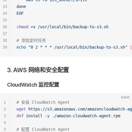
33
done
34
EOF
35
36
chmod
 +x
 /usr/local/bin/backup-to-s3.sh
37
38
# 添加定时任务
39
echo
 "0 2 * * * /usr/local/bin/backup-to-s3.sh"
 |
3. AWS 网络和安全配置
CloudWatch 监控配置
bash
1
# 安装 CloudWatch Agent
2
wget
 https://s3.amazonaws.com/amazoncloudwatch-ag
3
dnf
 install
 -y
 ./amazon-cloudwatch-agent.rpm
4
5
# 配置 CloudWatch Agent