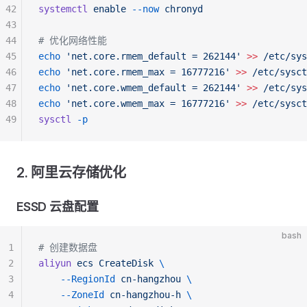
42
systemctl
 enable
 --now
 chronyd
43
44
# 优化网络性能
45
echo
 'net.core.rmem_default = 262144'
 >>
 /etc/sys
46
echo
 'net.core.rmem_max = 16777216'
 >>
 /etc/sysct
47
echo
 'net.core.wmem_default = 262144'
 >>
 /etc/sys
48
echo
 'net.core.wmem_max = 16777216'
 >>
 /etc/sysct
49
sysctl
 -p
2. 阿里云存储优化
ESSD 云盘配置
bash
1
# 创建数据盘
2
aliyun
 ecs
 CreateDisk
 \
3
    --RegionId
 cn-hangzhou
 \
4
    --ZoneId
 cn-hangzhou-h
 \