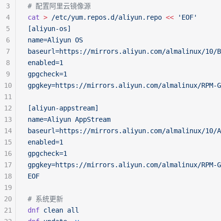
3
# 配置阿里云镜像源
4
cat
 >
 /etc/yum.repos.d/aliyun.repo
 <<
 'EOF'
5
[aliyun-os]
6
name=Aliyun OS
7
baseurl=https://mirrors.aliyun.com/almalinux/10/B
8
enabled=1
9
gpgcheck=1
10
gpgkey=https://mirrors.aliyun.com/almalinux/RPM-G
11
12
[aliyun-appstream]
13
name=Aliyun AppStream
14
baseurl=https://mirrors.aliyun.com/almalinux/10/A
15
enabled=1
16
gpgcheck=1
17
gpgkey=https://mirrors.aliyun.com/almalinux/RPM-G
18
EOF
19
20
# 系统更新
21
dnf
 clean
 all