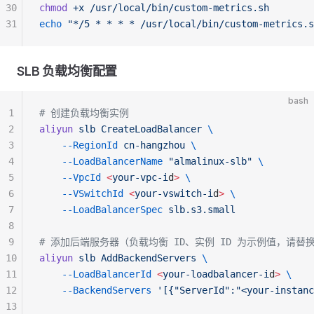
30
chmod
 +x
 /usr/local/bin/custom-metrics.sh
31
echo
 "*/5 * * * * /usr/local/bin/custom-metrics.s
SLB 负载均衡配置
bash
1
# 创建负载均衡实例
2
aliyun
 slb
 CreateLoadBalancer
 \
3
    --RegionId
 cn-hangzhou
 \
4
    --LoadBalancerName
 "almalinux-slb"
 \
5
    --VpcId
 <
your-vpc-i
d
>
 \
6
    --VSwitchId
 <
your-vswitch-i
d
>
 \
7
    --LoadBalancerSpec
 slb.s3.small
8
9
# 添加后端服务器（负载均衡 ID、实例 ID 为示例值，请替
10
aliyun
 slb
 AddBackendServers
 \
11
    --LoadBalancerId
 <
your-loadbalancer-i
d
>
 \
12
    --BackendServers
 '[{"ServerId":"<your-instanc
13