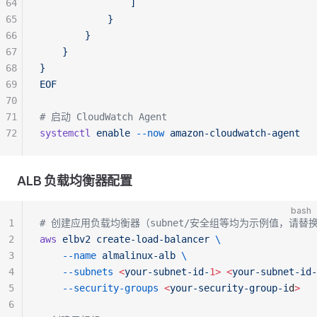
64
                ]
65
            }
66
        }
67
    }
68
}
69
EOF
70
71
# 启动 CloudWatch Agent
72
systemctl
 enable
 --now
 amazon-cloudwatch-agent
ALB 负载均衡器配置
bash
1
# 创建应用负载均衡器（subnet/安全组等均为示例值，请替
2
aws
 elbv2
 create-load-balancer
 \
3
    --name
 almalinux-alb
 \
4
    --subnets
 <
your-subnet-id-
1>
 <
your-subnet-id-
5
    --security-groups
 <
your-security-group-i
d
>
6