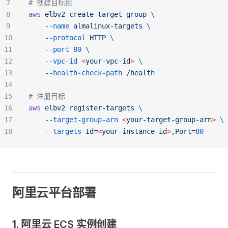
7
# 创建目标组
8
aws
 elbv2
 create-target-group
 \
9
    --name
 almalinux-targets
 \
10
    --protocol
 HTTP
 \
11
    --port
 80
 \
12
    --vpc-id
 <
your-vpc-i
d
>
 \
13
    --health-check-path
 /health
14
15
# 注册目标
16
aws
 elbv2
 register-targets
 \
17
    --target-group-arn
 <
your-target-group-ar
n
>
 \
18
    --targets
 Id=
<
your-instance-i
d
>
,Port=
80
阿里云平台部署
1. 阿里云 ECS 实例创建