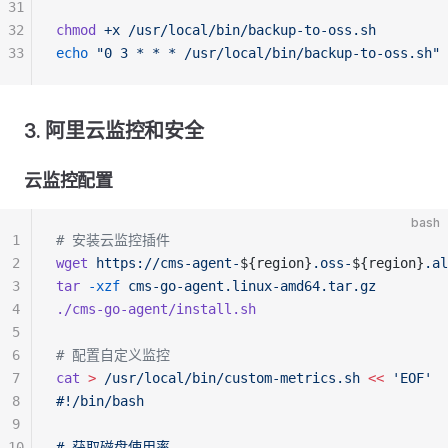
31
32
chmod
 +x
 /usr/local/bin/backup-to-oss.sh
33
echo
 "0 3 * * * /usr/local/bin/backup-to-oss.sh"
 
3. 阿里云监控和安全
云监控配置
bash
1
# 安装云监控插件
2
wget
 https://cms-agent-
${region}
.oss-
${region}
.al
3
tar
 -xzf
 cms-go-agent.linux-amd64.tar.gz
4
./cms-go-agent/install.sh
5
6
# 配置自定义监控
7
cat
 >
 /usr/local/bin/custom-metrics.sh
 <<
 'EOF'
8
#!/bin/bash
9
10
# 获取磁盘使用率