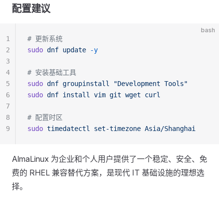
配置建议
bash
1
# 更新系统
2
sudo
 dnf
 update
 -y
3
4
# 安装基础工具
5
sudo
 dnf
 groupinstall
 "Development Tools"
6
sudo
 dnf
 install
 vim
 git
 wget
 curl
7
8
# 配置时区
9
sudo
 timedatectl
 set-timezone
 Asia/Shanghai
AlmaLinux 为企业和个人用户提供了一个稳定、安全、免
费的 RHEL 兼容替代方案，是现代 IT 基础设施的理想选
择。