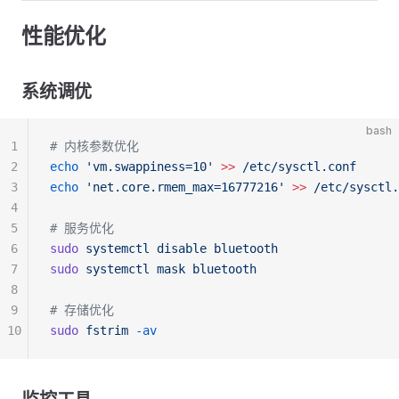
性能优化
系统调优
bash
1
# 内核参数优化
2
echo
 'vm.swappiness=10'
 >>
 /etc/sysctl.conf
3
echo
 'net.core.rmem_max=16777216'
 >>
 /etc/sysctl.
4
5
# 服务优化
6
sudo
 systemctl
 disable
 bluetooth
7
sudo
 systemctl
 mask
 bluetooth
8
9
# 存储优化
10
sudo
 fstrim
 -av