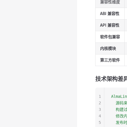
兼容性维度
ABI 兼容性
API 兼容性
软件包兼容
内核模块
第三方软件
技术架构差
1
AlmaL
2
  源码
3
  构建
4
  修改
5
  发布