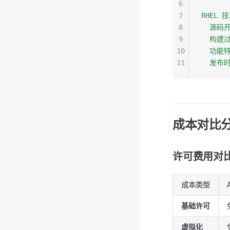
6
7
RHEL 
8
  源码
9
  构建
10
  功能
11
  发布
成本对比
许可费用对
成本类型
基础许可
虚拟化