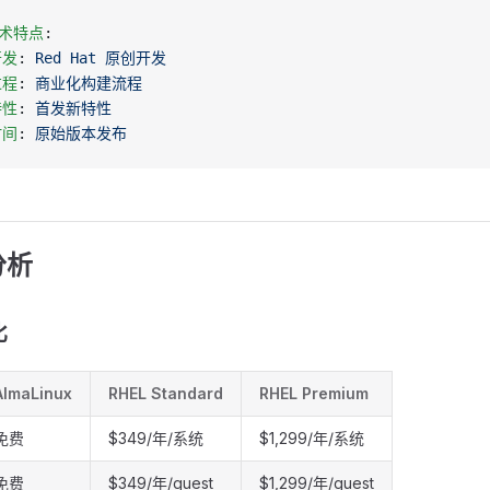
技术特点
:
开发
: 
Red Hat 原创开发
过程
: 
商业化构建流程
特性
: 
首发新特性
时间
: 
原始版本发布
分析
比
AlmaLinux
RHEL Standard
RHEL Premium
免费
$349/年/系统
$1,299/年/系统
免费
$349/年/guest
$1,299/年/guest